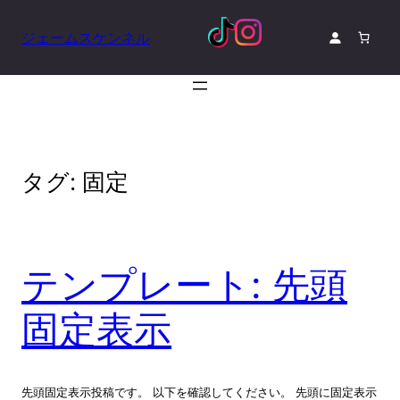
内
容
ジェームスケンネル
を
ス
キ
ッ
プ
タグ:
固定
テンプレート: 先頭
固定表示
先頭固定表示投稿です。 以下を確認してください。 先頭に固定表示