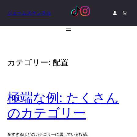
内
容
ジェームスケンネル
を
ス
キ
ッ
プ
カテゴリー:
配置
極端な例: たくさん
のカテゴリー
多すぎるほどのカテゴリーに属している投稿。