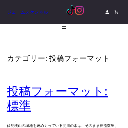
内
容
ジェームスケンネル
を
ス
キ
ッ
プ
カテゴリー:
投稿フォーマット
投稿フォーマット:
標準
伏見桃山の城地を繞めぐっている淀川の水は、そのまま長流数里、